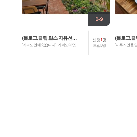
모집기간 :
26.08.03~26.08.17
모
D-9
발표날짜 :
26.08.18
제출기간 :
26.08.19~26.08.31
제
(블로그,클립,릴스 자유선…
(블로그,클
신청
1
명
"가파도 안에 있습니다" - 가파도의 멋…
"제주 자연을 담
모집5명