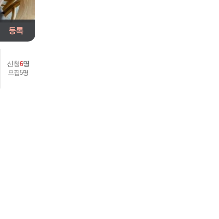
.27
등록
.10
신청
6
명
모집5명