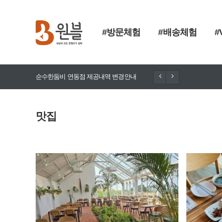
#방문체험
#배송체험
#
순수한둠비 연동점 제공내역 변경안내
돈향기 추가
맛집
D-5
신청 1명
/ 모집 5명
아메리카노 무료 (2인까지 가능)