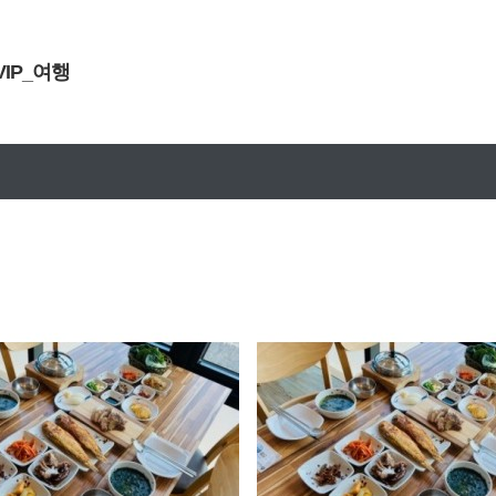
VIP_여행
문구안내
설연휴 원블고객센터 휴무안내
D-5
D-5
신청 0명
/ 모집 5명
신청 6명
/ 모집 5명
옹근한상(4인까지 가능)
옹근한상(4인까지 가능