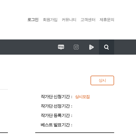
로그인
회원가입
커뮤니티
고객센터
제휴문의
편백포레스트 임시휴업 안내
리딩팜 ATV
상시
작가단 신청기간
상시모집
작가단 선정기간
작가단 등록기간
베스트 발표기간