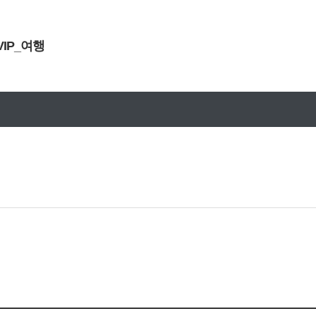
VIP_여행
문구안내
설연휴 원블고객센터 휴무안내