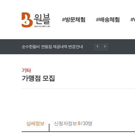
#방문체험
#배송체험
#
순수한둠비 연동점 제공내역 변경안내
돈향기 추가
기타
가맹점 모집
상세정보
신청자정보
0
/ 10명