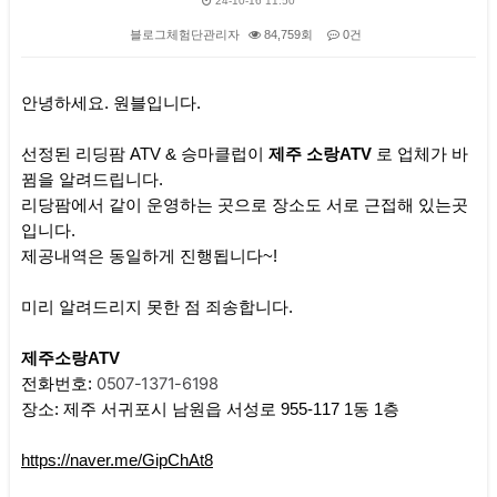
24-10-16 11:50
블로그체험단관리자
84,759회
0건
본문
안녕하세요. 원블입니다.
선정된 리딩팜 ATV & 승마클럽이
제주 소랑ATV
로 업체가 바
뀜을 알려드립니다.
리당팜에서 같이 운영하는 곳으로 장소도 서로 근접해 있는곳
입니다.
제공내역은 동일하게 진행됩니다~!
미리 알려드리지 못한 점 죄송합니다.
제주소랑ATV
0507-1371-6198
전화번호:
장소: 제주 서귀포시 남원읍 서성로 955-117 1동 1층
https://naver.me/GipChAt8