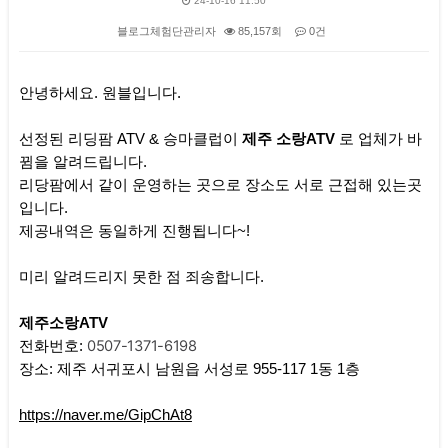
24-10-16 11:50
블로그체험단관리자
85,157회
0건
본문
안녕하세요. 원블입니다.
선정된 리딩팜 ATV & 승마클럽이
제주 소랑ATV
로 업체가 바
뀜을 알려드립니다.
리당팜에서 같이 운영하는 곳으로 장소도 서로 근접해 있는곳
입니다.
제공내역은 동일하게 진행됩니다~!
미리 알려드리지 못한 점 죄송합니다.
제주소랑ATV
0507-1371-6198
전화번호:
장소: 제주 서귀포시 남원읍 서성로 955-117 1동 1층
https://naver.me/GipChAt8