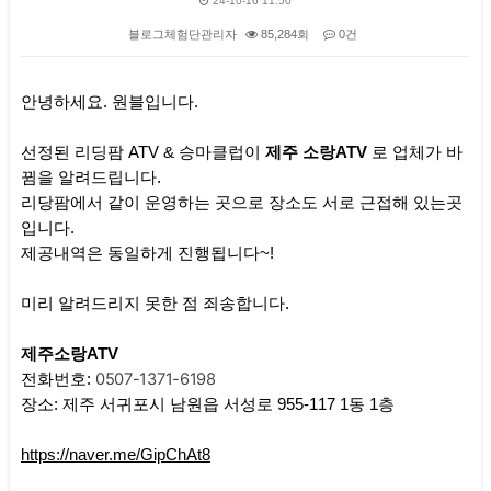
24-10-16 11:50
블로그체험단관리자
85,284회
0건
본문
안녕하세요. 원블입니다.
선정된 리딩팜 ATV & 승마클럽이
제주 소랑ATV
로 업체가 바
뀜을 알려드립니다.
리당팜에서 같이 운영하는 곳으로 장소도 서로 근접해 있는곳
입니다.
제공내역은 동일하게 진행됩니다~!
미리 알려드리지 못한 점 죄송합니다.
제주소랑ATV
0507-1371-6198
전화번호:
장소: 제주 서귀포시 남원읍 서성로 955-117 1동 1층
https://naver.me/GipChAt8