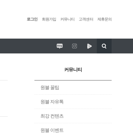
로그인
회원가입
커뮤니티
고객센터
제휴문의
편백포레스트 임시휴업 안내
리딩팜 ATV
커뮤니티
원블 꿀팁
원블 자유톡
최강 컨텐츠
원블 이벤트