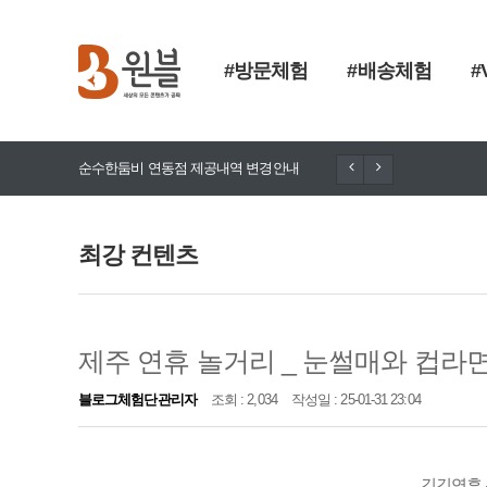
#방문체험
#배송체험
#
순수한둠비 연동점 제공내역 변경안내
돈향기 추가
최강 컨텐츠
제주 연휴 놀거리 _ 눈썰매와 컵라
블로그체험단관리자
조회 : 2,034
작성일 : 25-01-31 23:04
긴긴연휴 