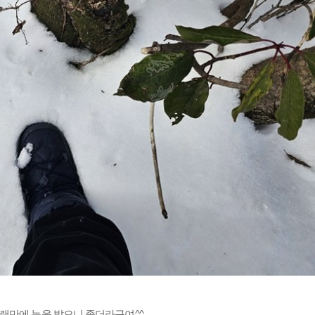
랜만에 눈을 밟으니 좋더라구여^^