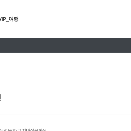
VIP_여행
문구안내
설연휴 원블고객센터 휴무안내
면
무엇을 하고 지내셨을까요