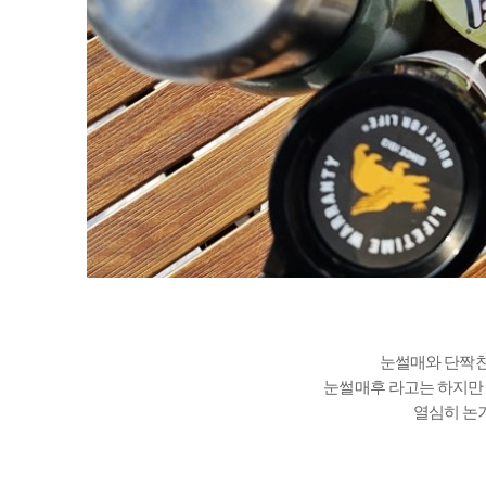
눈썰매와 단짝친
눈썰매후 라고는 하지만 
열심히 논