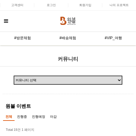
고객센터
로그인
회원가입
나의 프로젝트
#방문체험
#배송체험
#VIP_여행
커뮤니티
원블 이벤트
전체
진행중
진행예정
마감
Total 19건
1 페이지